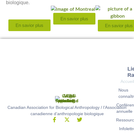
biologique.
En savior plus
En savior plus
En savior plus
Li
Ra
Accuei
Nous
connaît
Conféren
Canadian Association for Biological Anthropology / l’Association
annuelle
canadienne d’anthropologie biologique
Ressour
Infolett