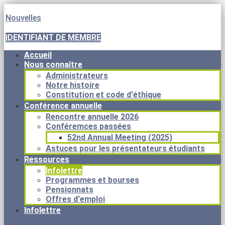
Nouvelles
IDENTIFIANT DE MEMBRE
Accueil
Nous connaître
Administrateurs
Notre histoire
Constitution et code d'éthique
Conférence annuelle
Rencontre annuelle 2026
Conféremces passées
52nd Annual Meeting (2025)
Astuces pour les présentateurs étudiants
Ressources
Infolettre
Programmes et bourses
Pensionnats
Offres d'emploi
Infolettre