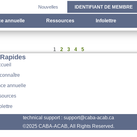
Nouvelles
IDENTIFIANT DE MEMBRE
e annuelle
Ressources
Infolettre
1
2
3
4
5
 Rapides
cueil
connaître
ce annuelle
sources
olettre
technical support : support@caba-acab.ca
©2025 CABA-ACAB, All Rights Reserved.