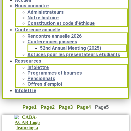
Accueil
Nous connaître
Administrateurs
Notre histoire
Constitution et code d'éthique
Conférence annuelle
Rencontre annuelle 2026
Conféremces passées
52nd Annual Meeting (2025)
Astuces pour les présentateurs étudiants
Ressources
Infolettre
Programmes et bourses
Pensionnats
Offres d'emploi
Infolettre
Page
1
Page
2
Page
3
Page
4
Page
5