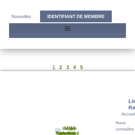
Nouvelles
IDENTIFIANT DE MEMBRE
1
2
3
4
5
Li
Ra
Accuei
Nous
connaître