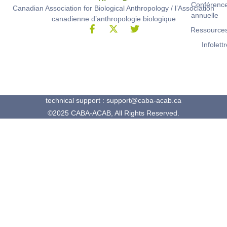
Conférenc
Canadian Association for Biological Anthropology / l’Association
annuelle
canadienne d’anthropologie biologique
Ressource
Infolett
technical support : support@caba-acab.ca
©2025 CABA-ACAB, All Rights Reserved.