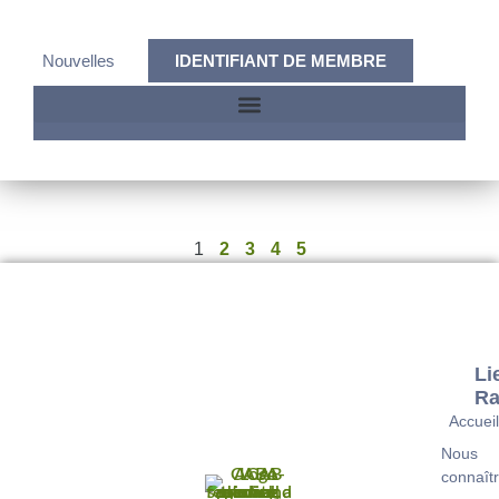
Nouvelles
IDENTIFIANT DE MEMBRE
1
2
3
4
5
Li
Ra
Accuei
Nous
connaît