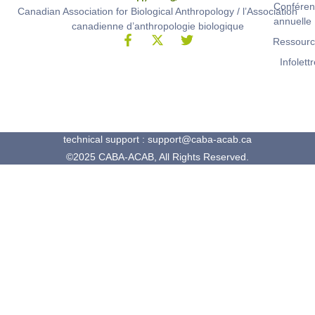
Conféren
Canadian Association for Biological Anthropology / l’Association
annuelle
canadienne d’anthropologie biologique
Ressour
Infolett
technical support : support@caba-acab.ca
©2025 CABA-ACAB, All Rights Reserved.