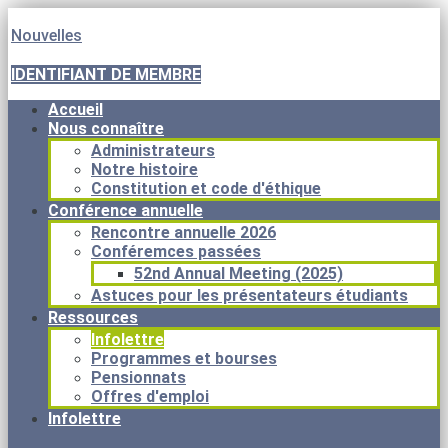
Nouvelles
IDENTIFIANT DE MEMBRE
Accueil
Nous connaître
Administrateurs
Notre histoire
Constitution et code d'éthique
Conférence annuelle
Rencontre annuelle 2026
Conféremces passées
52nd Annual Meeting (2025)
Astuces pour les présentateurs étudiants
Ressources
Infolettre
Programmes et bourses
Pensionnats
Offres d'emploi
Infolettre