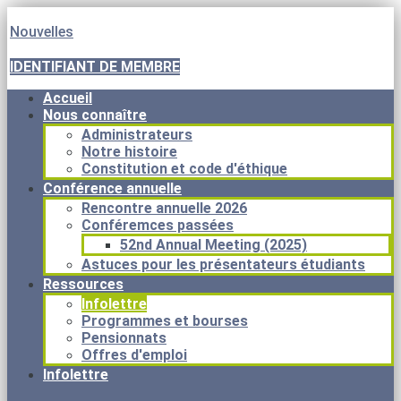
Nouvelles
IDENTIFIANT DE MEMBRE
Accueil
Nous connaître
Administrateurs
Notre histoire
Constitution et code d'éthique
Conférence annuelle
Rencontre annuelle 2026
Conféremces passées
52nd Annual Meeting (2025)
Astuces pour les présentateurs étudiants
Ressources
Infolettre
Programmes et bourses
Pensionnats
Offres d'emploi
Infolettre