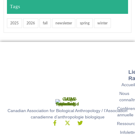
Tags
2025
2026
fall
newsletter
spring
winter
Li
Ra
Accuei
Nous
connaît
Conféren
Canadian Association for Biological Anthropology / l’Association
annuelle
canadienne d’anthropologie biologique
Ressour
Infolett