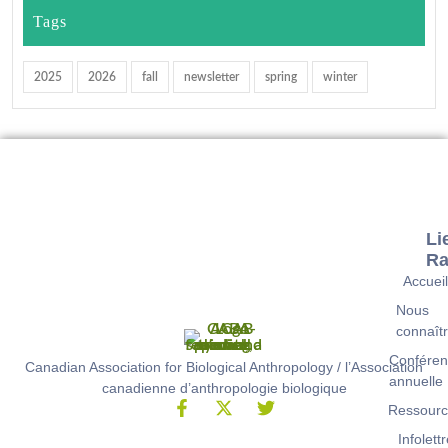
Tags
2025
2026
fall
newsletter
spring
winter
Li
Ra
Accuei
Nous
connaît
Conféren
Canadian Association for Biological Anthropology / l’Association
annuelle
canadienne d’anthropologie biologique
Ressour
Infolett